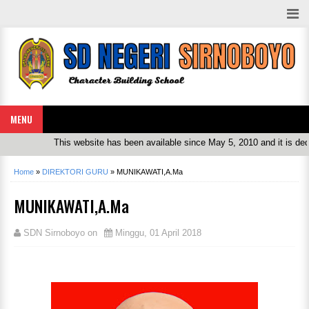
MENU
This website has been available since May 5, 2010 and it is dedi
Home
»
DIREKTORI GURU
»
MUNIKAWATI,A.Ma
MUNIKAWATI,A.Ma
SDN Sirnoboyo
on
Minggu, 01 April 2018