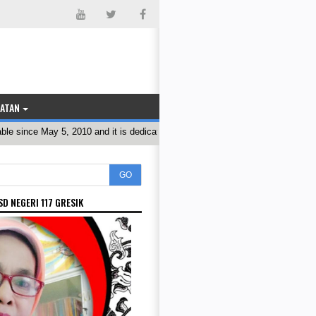
IATAN
ince May 5, 2010 and it is dedicated to the success of the education pro
GO
SD NEGERI 117 GRESIK