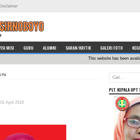
Disclaimer
VISI MISI
GURU
ALUMNI
SARAN/KRITIK
GALERI FOTO
KEG
This website has been available s
S.Pd
PLT. KEPALA UPT 
01 April 2018