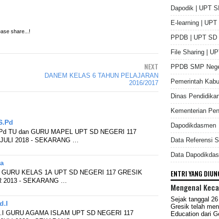
Dapodik | UPT S
E-learning | UPT
ease share...!
PPDB | UPT SD N
File Sharing | U
NEXT
PPDB SMP Neger
DANEM KELAS 6 TAHUN PELAJARAN
Pemerintah Kabu
2016/2017
Dinas Pendidika
Kementerian Pen
S.Pd
Dapodikdasmen
Pd TU dan GURU MAPEL UPT SD NEGERI 117
JULI 2018 - SEKARANG …
Data Referensi 
Data Dapodikda
a
ENTRI YANG DIU
 GURU KELAS 1A UPT SD NEGERI 117 GRESIK
 2013 - SEKARANG …
Mengenal Kecan
Sejak tanggal 2
d.I
Gresik telah men
.I GURU AGAMA ISLAM UPT SD NEGERI 117
Education dari G