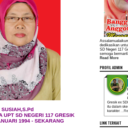
Assalamualaikum 
dedikasikan unt
SD Negeri 117 G
semoga bermanf
Read More
PROFIL ADMIN
Gresik ex S
itu dalam sk
SUSIAH,S.Pd
karakter.
...R
 UPT SD NEGERI 117 GRESIK
ANUARI 1994 - SEKARANG
LINK TERKAIT