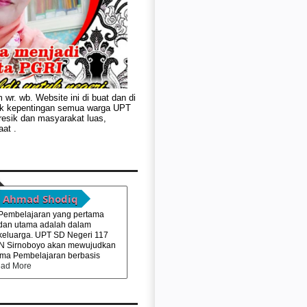
wr. wb. Website ini di buat dan di
uk kepentingan semua warga UPT
resik dan masyarakat luas,
aat .
Ahmad Shodiq
Pembelajaran yang pertama
dan utama adalah dalam
keluarga. UPT SD Negeri 117
DN Sirnoboyo akan mewujudkan
ema Pembelajaran berbasis
ead More