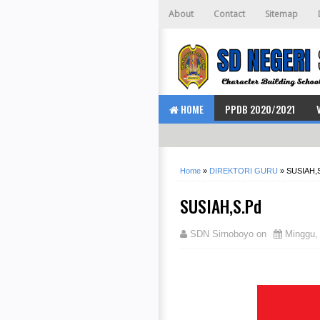
About
Contact
Sitemap
HOME
PPDB 2020/2021
Home
»
DIREKTORI GURU
»
SUSIAH,
SUSIAH,S.Pd
SDN Sirnoboyo
on
Minggu, 